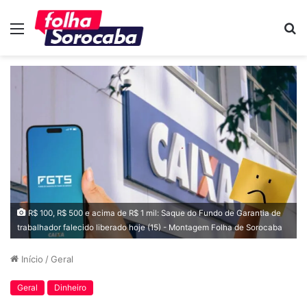
Menu
P
p
R$ 100, R$ 500 e acima de R$ 1 mil: Saque do Fundo de Garantia de
trabalhador falecido liberado hoje (15) - Montagem Folha de Sorocaba
Início
/
Geral
Geral
Dinheiro