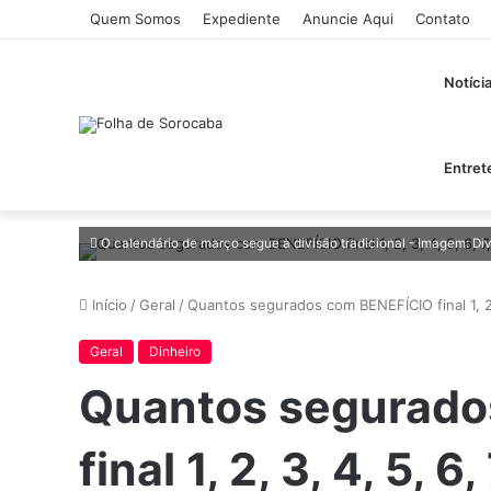
Quem Somos
Expediente
Anuncie Aqui
Contato
Notíci
Entret
O calendário de março segue a divisão tradicional - Imagem: Di
Início
/
Geral
/
Quantos segurados com BENEFÍCIO final 1, 2
Geral
Dinheiro
Quantos segurado
final 1, 2, 3, 4, 5, 