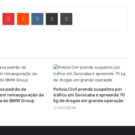
n
Tumblr
Pinterest
Reddit
VK
Compartilhar via e-mail
Imprimir
va padrão de
Polícia Civil prende suspeitos por
om reinauguração da
tráfico em Sorocaba e apreende 70
ia do BMW Group
kg de drogas em grande operação
12/01/2026