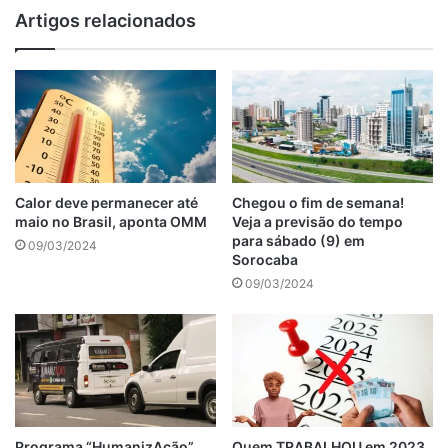
Artigos relacionados
Calor deve permanecer até
Chegou o fim de semana!
maio no Brasil, aponta OMM
Veja a previsão do tempo
para sábado (9) em
09/03/2024
Sorocaba
09/03/2024
Programa “HumanizAção”
Quem TRABALHOU em 2023