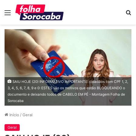
Menu
P
p
SAIU HOJE (20) INFORMATIVO IMPORTANTE: cidadãos com CPF 1, 2,
3, 4, 5, 6, 7, 8, 9 e 0: ESTES são os motivos que estão BLOQUEANDO o
documento e deixando todos de CABELO EM PÉ - Montagem Folha de
Sorocaba
Início
/
Geral
Geral