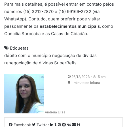
Para mais detalhes, é possível entrar em contato pelos
números (15) 3212-2870 e (15) 99166-2732 (via
WhatsApp). Contudo, quem preferir pode visitar
pessoalmente os
estabelecimentos municipais
, como
Concilia
Sorocaba
e as Casas do Cidadão.
Etiquetas
débito com o município
negociação de dívidas
renegociação de dívidas
SuperRefis
26/12/2023 - 8:15 pm
1 minuto de leitura
Andreia Eliza
Linkedin
Tumblr
Pinterest
Reddit
VK
Compartilhar
Imprimir
Facebook
Twitter