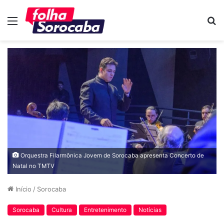
Menu
P
p
Orquestra Filarmônica Jovem de Sorocaba apresenta Concerto de
Natal no TMTV
Início
/
Sorocaba
Sorocaba
Cultura
Entretenimento
Notícias