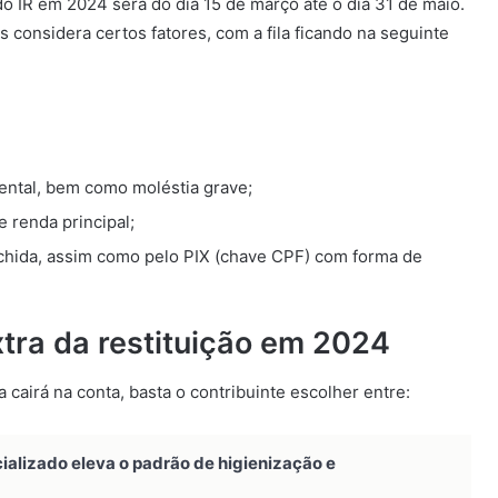
do IR em 2024 será do dia 15 de março até o dia 31 de maio.
considera certos fatores, com a fila ficando na seguinte
mental, bem como moléstia grave;
 renda principal;
nchida, assim como pelo PIX (chave CPF) com forma de
xtra da restituição em 2024
a cairá na conta, basta o contribuinte escolher entre:
alizado eleva o padrão de higienização e