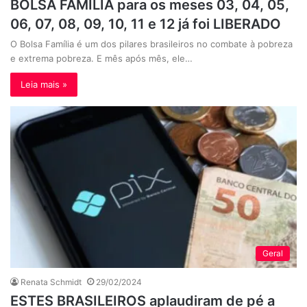
BOLSA FAMÍLIA para os meses 03, 04, 05,
06, 07, 08, 09, 10, 11 e 12 já foi LIBERADO
O Bolsa Família é um dos pilares brasileiros no combate à pobreza
e extrema pobreza. E mês após mês, ele…
Leia mais »
Geral
Renata Schmidt
29/02/2024
ESTES BRASILEIROS aplaudiram de pé a