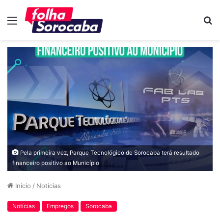
Menu
P
p
Pela primeira vez, Parque Tecnológico de Sorocaba terá resultado
financeiro positivo ao Município
Início
/
Notícias
Notícias
Empregos
Sorocaba