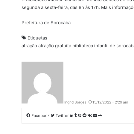
segunda a sexta-feira, das 8h às 17h. Mais informaç
Prefeitura de Sorocaba
Etiquetas
atração
atração gratuita
biblioteca infantil de sorocab
Ingrid Borges
15/12/2022 - 2:29 am
Linkedin
Tumblr
Pinterest
Reddit
VK
Compartilhar
Imprimir
Facebook
Twitter
via
e-