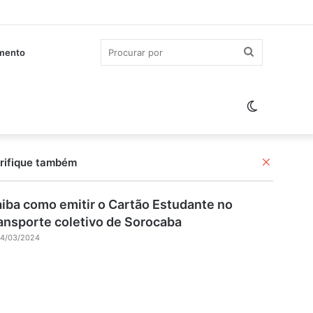
Procurar
imento
por
Switch
skin
Fechar
rifique também
iba como emitir o Cartão Estudante no
ansporte coletivo de Sorocaba
4/03/2024