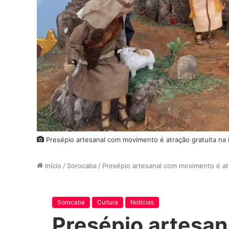
Presépio artesanal com movimento é atração gratuita na B
Início
/
Sorocaba
/
Presépio artesanal com movimento é atr
Sorocaba
Cultura
Notícias
Presépio artesa