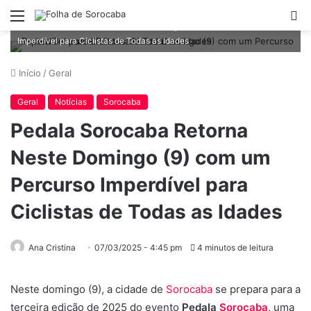
Menu
P
Pedala Sorocaba Retorna Neste Domingo (9) com um Percurso
p
Imperdível para Ciclistas de Todas as Idades
Início
/
Geral
Geral
Notícias
Sorocaba
Pedala Sorocaba Retorna
Neste Domingo (9) com um
Percurso Imperdível para
Ciclistas de Todas as Idades
Ana Cristina
07/03/2025 - 4:45 pm
4 minutos de leitura
Neste domingo (9), a cidade de
Sorocaba
se prepara para a
terceira edição de 2025 do evento
Pedala
Sorocaba
, uma