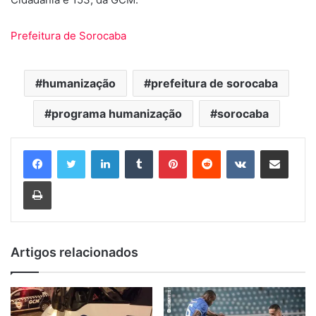
Prefeitura de Sorocaba
humanização
prefeitura de sorocaba
programa humanização
sorocaba
Linkedin
Tumblr
Pinterest
Reddit
VK
Compartilhar via e-mail
Imprimir
Artigos relacionados