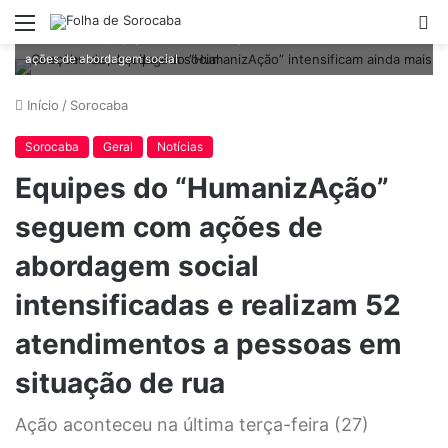
Menu
P
Com chuvas, equipes do “HumanizAção” intensificam ainda mais as
p
ações de abordagem social
Início
/
Sorocaba
Sorocaba
Geral
Notícias
Equipes do “HumanizAção”
seguem com ações de
abordagem social
intensificadas e realizam 52
atendimentos a pessoas em
situação de rua
Ação aconteceu na última terça-feira (27)