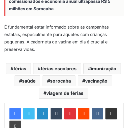
comissionados e economia anual ultrapassa R$ 5
milhões em Sorocaba
É fundamental estar informado sobre as campanhas
estatais, especialmente para aqueles com crianças
pequenas. A caderneta de vacina em dia é crucial e
preserva vidas.
férias
férias escolares
imunização
saúde
sorocaba
vacinação
viagem de férias
Linkedin
Tumblr
Pinterest
Reddit
VK
Compartilhar via e-mail
Imprimir