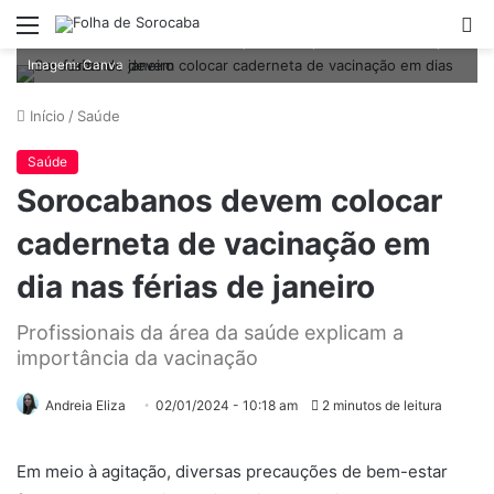
Menu
P
Profissionais da área da saúde explicam a importância da vacinação -
p
Imagem: Canva
Início
/
Saúde
Saúde
Sorocabanos devem colocar
caderneta de vacinação em
dia nas férias de janeiro
Profissionais da área da saúde explicam a
importância da vacinação
Andreia Eliza
02/01/2024 - 10:18 am
2 minutos de leitura
Em meio à agitação, diversas precauções de bem-estar