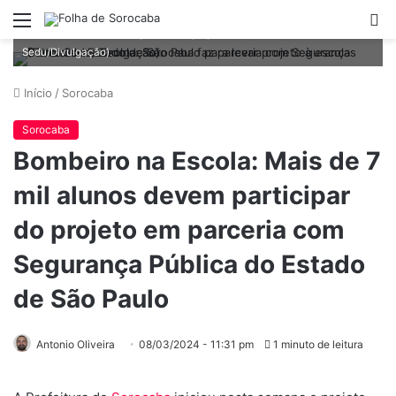
Bombeiro na Escola: Sorocaba faz parceria com Segurança Pública
Menu
P
do Estado de São Paulo para levar projeto à escolas (Foto:
p
Sedu/Divulgação).
Início
/
Sorocaba
Sorocaba
Bombeiro na Escola: Mais de 7
mil alunos devem participar
do projeto em parceria com
Segurança Pública do Estado
de São Paulo
Antonio Oliveira
08/03/2024 - 11:31 pm
1 minuto de leitura