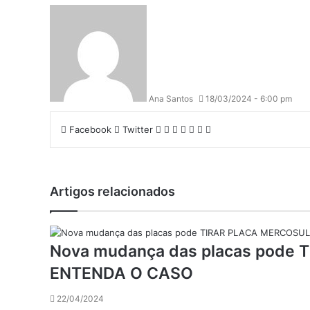
Ana Santos
18/03/2024 - 6:00 pm
Linkedin
Tumblr
Pinterest
Reddit
VK
Compartilhar
Imprimir
Facebook
Twitter
via
e-
mail
Artigos relacionados
Nova mudança das placas pode
ENTENDA O CASO
22/04/2024