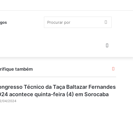
Procurar
gos
por
Switch
skin
Fechar
rifique também
ngresso Técnico da Taça Baltazar Fernandes
24 acontece quinta-feira (4) em Sorocaba
2/04/2024