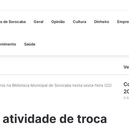
as de Sorocaba
Geral
Opinião
Cultura
Dinheiro
Empre
enimento
Saúde
Ve
Co
ivros na Biblioteca Municipal de Sorocaba nesta sexta-feira (22)
20
0
a atividade de troca