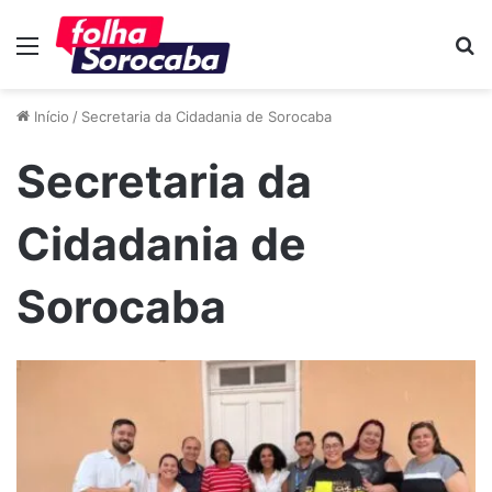
Menu
P
p
Início
/
Secretaria da Cidadania de Sorocaba
Secretaria da
Cidadania de
Sorocaba