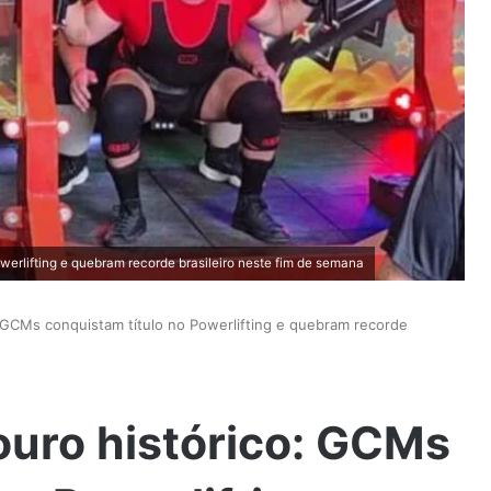
werlifting e quebram recorde brasileiro neste fim de semana
: GCMs conquistam título no Powerlifting e quebram recorde
ouro histórico: GCMs