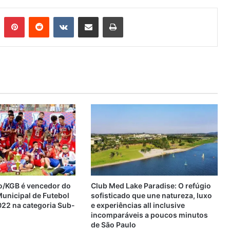
n
Tumblr
Pinterest
Reddit
VK
Compartilhar via e-mail
Imprimir
o/KGB é vencedor do
Club Med Lake Paradise: O refúgio
nicipal de Futebol
sofisticado que une natureza, luxo
22 na categoria Sub-
e experiências all inclusive
incomparáveis a poucos minutos
de São Paulo