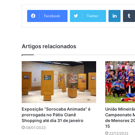
Linkedi
Facebook
Twitter
Artigos relacionados
Exposição “Sorocaba Animada” é
União Mineirã
prorrogada no Pátio Cianê
Campeonato Mu
Shopping até dia 31 de janeiro
de Menores 20
15
08/01/2023
22/12/2022