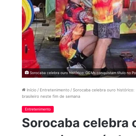
Sorocaba celebra ouro histórico: GCMs conquistam título no Po
Início
/
Entretenimento
/
Sorocaba celebra ouro histórico
brasileiro neste fim de semana
Entretenimento
Sorocaba celebra 