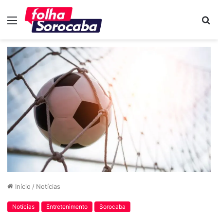
Menu
P
p
Início
/
Notícias
Notícias
Entretenimento
Sorocaba