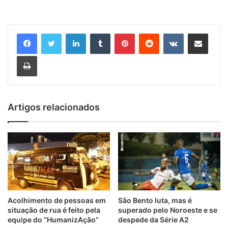
Linkedin
Tumblr
Pinterest
Reddit
VK
Compartilhar via e-mail
Imprimir
Artigos relacionados
Acolhimento de pessoas em
São Bento luta, mas é
situação de rua é feito pela
superado pelo Noroeste e se
equipe do “HumanizAção”
despede da Série A2