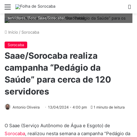
Menu
P
Saae/Sorocaba realiza campanha “Pedágio da Saúde” para os seus
p
servidores. (Foto: Saae/Sorocaba).
Início
/
Sorocaba
Sorocaba
Saae/Sorocaba realiza
campanha “Pedágio da
Saúde” para cerca de 120
servidores
Antonio Oliveira
13/04/2024 - 4:00 pm
1 minuto de leitura
O Saae (Serviço Autônomo de Água e Esgoto) de
Sorocaba
, realizou nesta semana a campanha “Pedágio da