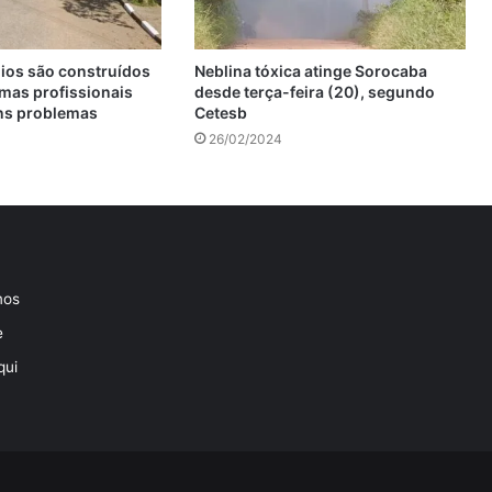
os são construídos
Neblina tóxica atinge Sorocaba
mas profissionais
desde terça-feira (20), segundo
ns problemas
Cetesb
26/02/2024
mos
e
qui