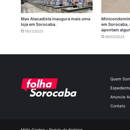
Max Atacadista inaugura mais uma
Minicondomíni
loja em Sorocaba.
em Sorocaba, 
apontam algu
16/12/2023
28/02/2024
Quem So
Expedient
Anuncie A
Contato
Mídia Garden - Portais de Notícias