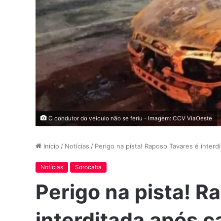
O condutor do veículo não se feriu - Imagem: CCV ViaOeste
Início
/
Notícias
/
Perigo na pista! Raposo Tavares é inter
Notícias
Sorocaba
Perigo na pista! R
interditada após c