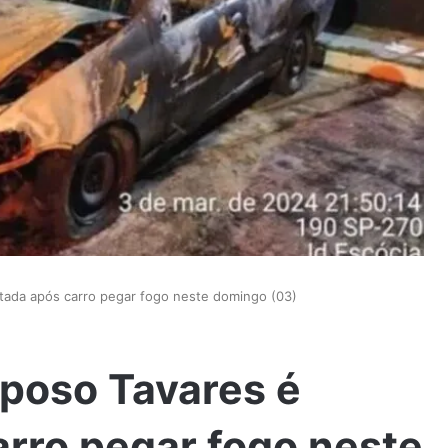
ditada após carro pegar fogo neste domingo (03)
aposo Tavares é
arro pegar fogo neste