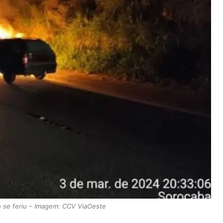
o se feriu – Imagem: CCV ViaOeste