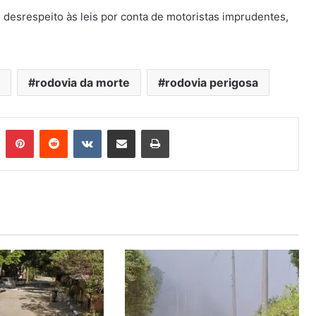
 desrespeito às leis por conta de motoristas imprudentes,
rodovia da morte
rodovia perigosa
n
Tumblr
Pinterest
Reddit
VK
Compartilhar via e-mail
Imprimir