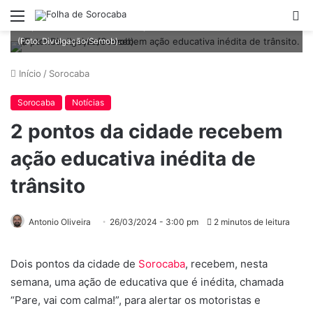
Menu
P
2 pontos da cidade recebem ação educativa inédita de trânsito.
p
(Foto: Divulgação/Semob).
Início
/
Sorocaba
Sorocaba
Notícias
2 pontos da cidade recebem
ação educativa inédita de
trânsito
Antonio Oliveira
26/03/2024 - 3:00 pm
2 minutos de leitura
Dois pontos da cidade de
Sorocaba
, recebem, nesta
semana, uma ação de educativa que é inédita, chamada
“Pare, vai com calma!”, para alertar os motoristas e