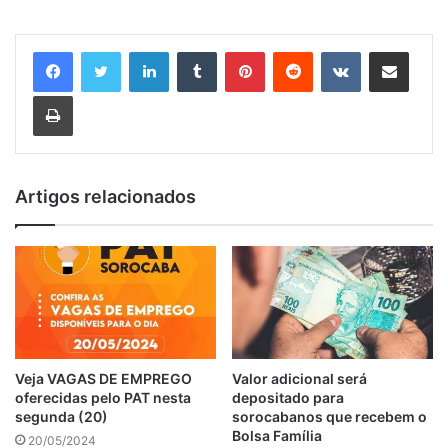
Linkedin
Tumblr
Pinterest
Reddit
VK
Compartilhar via e-mail
Imprimir
Artigos relacionados
Veja VAGAS DE EMPREGO
Valor adicional será
oferecidas pelo PAT nesta
depositado para
segunda (20)
sorocabanos que recebem o
Bolsa Família
20/05/2024