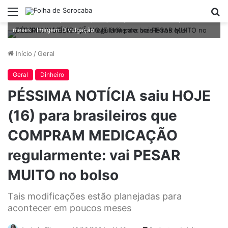
Menu
P
Tais modificações estão planejadas para acontecer em poucos
p
meses - Imagem: Divulgação
Início
/
Geral
Geral
Dinheiro
PÉSSIMA NOTÍCIA saiu HOJE
(16) para brasileiros que
COMPRAM MEDICAÇÃO
regularmente: vai PESAR
MUITO no bolso
Tais modificações estão planejadas para
acontecer em poucos meses