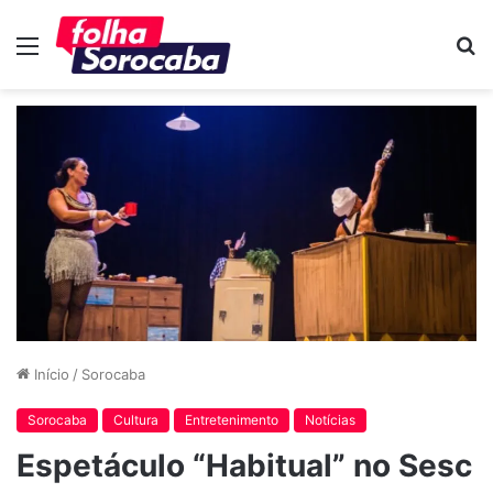
Menu
P
p
Início
/
Sorocaba
Sorocaba
Cultura
Entretenimento
Notícias
Espetáculo “Habitual” no Sesc