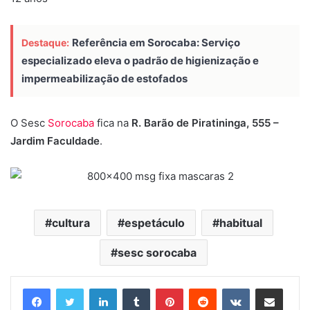
Referência em Sorocaba: Serviço
Destaque:
especializado eleva o padrão de higienização e
impermeabilização de estofados
O Sesc
Sorocaba
fica na
R. Barão de Piratininga, 555 –
Jardim Faculdade
.
cultura
espetáculo
habitual
sesc sorocaba
Linkedin
Tumblr
Pinterest
Reddit
VK
Compartilhar via e-mail