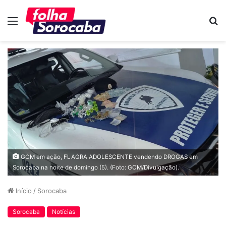
Menu
P
p
GCM em ação, FLAGRA ADOLESCENTE vendendo DROGAS em
Sorocaba na noite de domingo (5). (Foto: GCM/Divulgação).
Início
/
Sorocaba
Sorocaba
Notícias