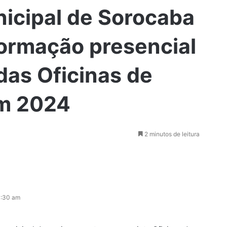
icipal de Sorocaba
 formação presencial
das Oficinas de
m 2024
2 minutos de leitura
0:30 am