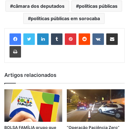
câmara dos deputados
políticas públicas
políticas públicas em sorocaba
Linkedin
Tumblr
Pinterest
Reddit
VK
Compartilhar via e-mail
Imprimir
Artigos relacionados
BOLSA FAMÍLIA grupo que
“Operação Paciência Zero”