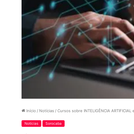
Início
/
Notícias
/
Cursos sobre INTELIGÊNCIA ARTIFICIAL e
Notícias
Sorocaba