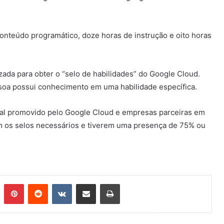
conteúdo programático, doze horas de instrução e oito horas
zada para obter o “selo de habilidades” do Google Cloud.
oa possui conhecimento em uma habilidade específica.
tual promovido pelo Google Cloud e empresas parceiras em
m os selos necessários e tiverem uma presença de 75% ou
n
Tumblr
Pinterest
Reddit
VK
Compartilhar via e-mail
Imprimir